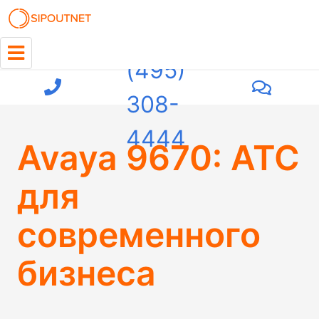
+7
(495)
308-
4444
Avaya 9670: АТС
для
современного
бизнеса