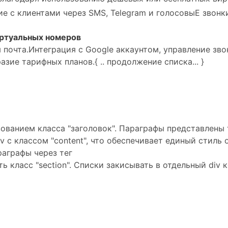
ие с клиентами через SMS, Telegram и голосовыЕ звонк
иртуальных номеров
 почта.
Интеграция с Google аккаунтом, управление звон
разие тарифных планов.
{ .. продолжение списка... }
зованием класса "заголовок". Параграфы представлены
v с классом "content", что обеспечивает единый стил
раграфы через тег
ать класс "section". Списки закисывать в отдельный div 