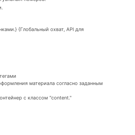
и.
ками.} {
Глобальный охват, API для
 тегами
ь оформления материала согласно заданным
контейнер с классом "content."