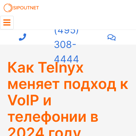
+7
(495)
308-
4444
Как Telnyx
меняет подход к
VoIP и
телефонии в
2024 году