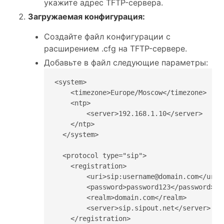
укажите адрес TFTP-сервера.
Загружаемая конфигурация:
Создайте файл конфигурации с
расширением .cfg на TFTP-сервере.
Добавьте в файл следующие параметры:
<system>

    <timezone>Europe/Moscow</timezone>

    <ntp>

        <server>192.168.1.10</server>

    </ntp>

  </system>

  <protocol type="sip">

    <registration>

        <uri>sip:username@domain.com</uri>

        <password>password123</password>

        <realm>domain.com</realm>

        <server>sip.sipout.net</server>

    </registration>
